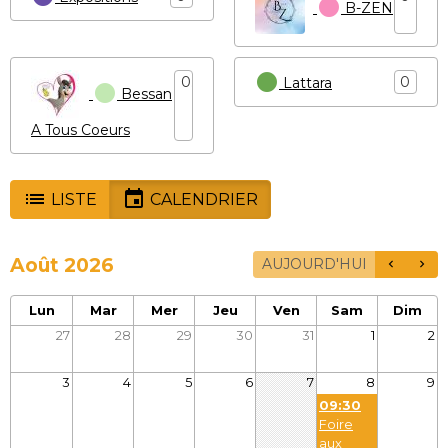
B-ZEN
0
0
Lattara
Bessan
A Tous Coeurs
LISTE
CALENDRIER
Août 2026
AUJOURD'HUI
Lun
Mar
Mer
Jeu
Ven
Sam
Dim
27
28
29
30
31
1
2
3
4
5
6
7
8
9
09:30
Foire
aux