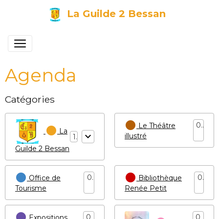
La Guilde 2 Bessan
Agenda
Catégories
0
Le Théâtre
La
illustré
1
Guilde 2 Bessan
0
0
Office de
Bibliothèque
Tourisme
Renée Petit
0
0
Expositions