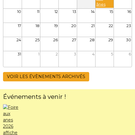
ânes
10
11
12
13
14
15
16
17
18
19
20
21
22
23
24
25
26
27
28
29
30
31
1
2
3
4
5
6
VOIR LES ÉVÈNEMENTS ARCHIVÉS
Événements à venir !