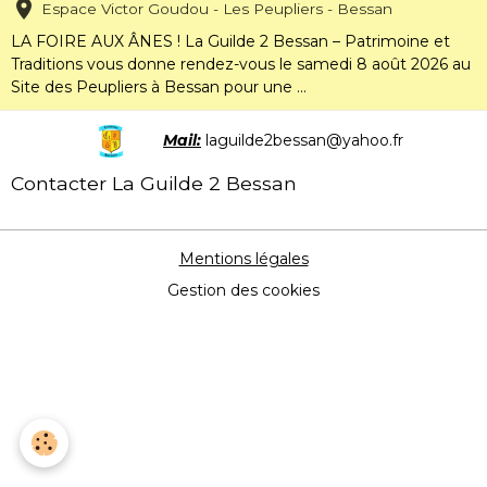
Espace Victor Goudou - Les Peupliers - Bessan
LA FOIRE AUX ÂNES ! La Guilde 2 Bessan – Patrimoine et
Traditions vous donne rendez-vous le samedi 8 août 2026 au
Site des Peupliers à Bessan pour une ...
Mail:
laguilde2bessan@yahoo.fr
Contacter La Guilde 2 Bessan
Mentions légales
Gestion des cookies