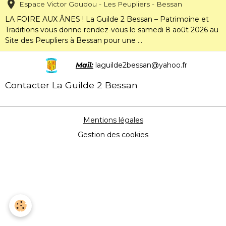
Espace Victor Goudou - Les Peupliers - Bessan
LA FOIRE AUX ÂNES ! La Guilde 2 Bessan – Patrimoine et
Traditions vous donne rendez-vous le samedi 8 août 2026 au
Site des Peupliers à Bessan pour une ...
Mail:
laguilde2bessan@yahoo.fr
Contacter La Guilde 2 Bessan
Mentions légales
Gestion des cookies